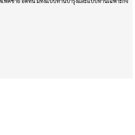
ภาพเพศชาย อึดทน มีทั้งแบบทานบำรุงและแบบทานเฉพาะกิจ