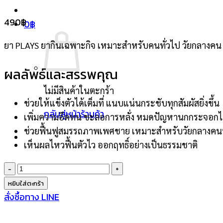
490
฿
0
฿
ยา PLAYS ยากินเฉพาะกิจ เหมาะสำหรับคนทั่วไป วัยกลางคน แ
ผลลัพธ์และสรรพคุณ
ไม่มีสินค้าในตะกร้า
ช่วยให้แข็งตัวได้เต็มที่ แนบแน่นกระชับทุกสัมผัสยิ่งขึ้น
กลับสู่หน้าร้านค้า
เพิ่มความอึดทน ชะลอการหลั่ง หมดปัญหานกกระจอกไม
ช่วยฟื้นฟูสมรรถภาพเพศชาย เหมาะสำหรับวัยกลางคนหรื
เห็นผลไหวฟื้นตัวไว ออกฤทธิ์อย่างเป็นธรรมชาติ
จำนวน
PLAYS
หยิบใส่ตะกร้า
1
สั่งซื้อทาง LINE
กล่อง
(4