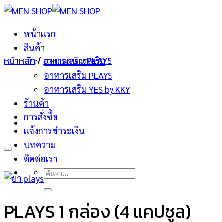
ข้าม
ไป
หน้าแรก
ยัง
สินค้า
เนื้อหา
หน้าหลัก
/
อาหารเสริม PLAYS
CHU อาหารเสริม
อาหารเสริม PLAYS
อาหารเสริม YES by KKY
ร้านค้า
การสั่งซื้อ
แจ้งการชำระเงิน
บทความ
ติดต่อเรา
ค้นหา:
PLAYS 1 กล่อง (4 แคปซูล)