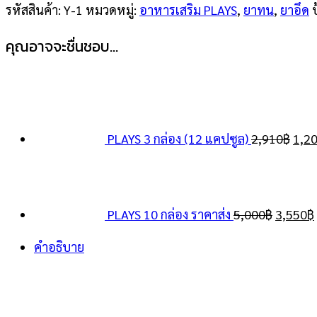
รหัสสินค้า:
Y-1
หมวดหมู่:
อาหารเสริม PLAYS
,
ยาทน
,
ยาอึด
แคปซูล)
ชิ้น
คุณอาจจะชื่นชอบ…
Orig
pric
was:
PLAYS 3 กล่อง (12 แคปซูล)
2,910
฿
1,2
2,91
Origina
price
was:
PLAYS 10 กล่อง ราคาส่ง
5,000
฿
3,550
฿
5,000฿.
คำอธิบาย