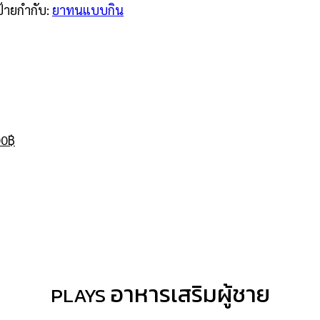
ป้ายกำกับ:
ยาทนแบบกิน
inal
Current
e
price
is:
00
฿
0฿.
1,200฿.
l
Current
price
is:
3,550฿.
อาหารเสริมผู้ชาย
PLAYS