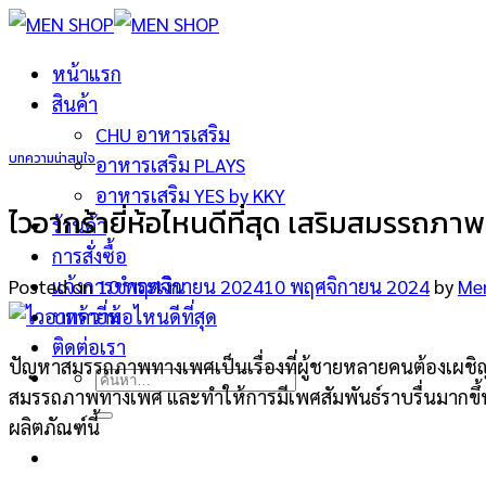
ข้าม
ไป
หน้าแรก
ยัง
สินค้า
เนื้อหา
CHU อาหารเสริม
บทความน่าสนใจ
อาหารเสริม PLAYS
อาหารเสริม YES by KKY
ไวอากร้ายี่ห้อไหนดีที่สุด เสริมสมรรถภา
ร้านค้า
การสั่งซื้อ
Posted on
10 พฤศจิกายน 2024
10 พฤศจิกายน 2024
by
Me
แจ้งการชำระเงิน
บทความ
ติดต่อเรา
ปัญหาสมรรถภาพทางเพศเป็นเรื่องที่ผู้ชายหลายคนต้องเผชิญ โดย
ค้นหา:
สมรรถภาพทางเพศ และทำให้การมีเพศสัมพันธ์ราบรื่นมากขึ้น 
ผลิตภัณฑ์นี้