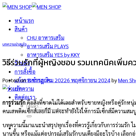
ข้าม
ไป
หน้าแรก
ยัง
สินค้า
เนื้อหา
CHU อาหารเสริม
บทความน่าสนใจ
อาหารเสริม PLAYS
อาหารเสริม YES by KKY
วิธีร่วมรักที่ผู้หญิงชอบ รวมเทคนิคเพิ่มค
ร้านค้า
การสั่งซื้อ
Posted on
8 กรกฎาคม 2022
6 พฤศจิกายน 2024
by
Men Sh
แจ้งการชำระเงิน
บทความ
ติดต่อเรา
การร่วมรัก
คือสิ่งที่ขาดไม่ได้เลยสำหรับชายหญิงหรือคู่รักหนุ
ค้นหา:
คนเสพติดเซ็กส์เลยก็มี แต่จะทำยังไงให้การมีเซ็กส์มีความสมบ
บทความนี้มาแนะนำสรุปทุกเรื่องที่ควรรู้เกี่ยวกับการร่วมรัก ไม
นานขึ้น หรือแม้แต่อุปกรณ์เสริมรักบนเตียงมีอะไรบ้าง เลือก