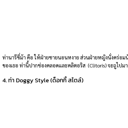
ท่านารีขี่ม้า คือ ให้ฝ่ายชายนอนหงาย ส่วนฝ่ายหญิงนั่งคร่
ของเธอ ท่านี้ปากช่องคลอดและคลิตอริส (Clitoris) จะถูไปมาก
4. ท่า Doggy Style (ด็อกกี้ สไตล์)