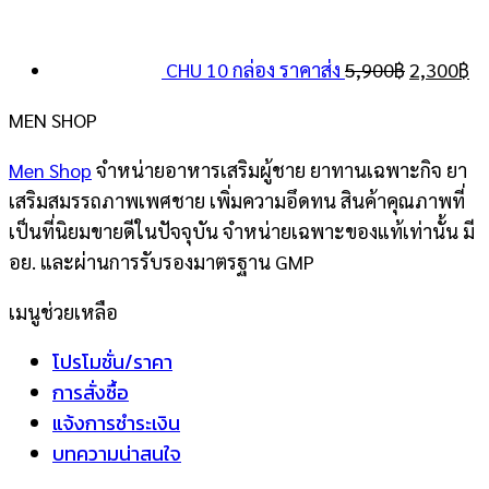
was:
is:
price
pr
2,500฿.
1,950฿.
was:
is:
CHU 10 กล่อง ราคาส่ง
5,900
฿
2,300
฿
5,900฿.
2,
MEN SHOP
Men Shop
จำหน่ายอาหารเสริมผู้ชาย ยาทานเฉพาะกิจ ยา
เสริมสมรรถภาพเพศชาย เพิ่มความอึดทน สินค้าคุณภาพที่
เป็นที่นิยมขายดีในปัจจุบัน จำหน่ายเฉพาะของแท้เท่านั้น มี
อย. และผ่านการรับรองมาตรฐาน GMP
เมนูช่วยเหลือ
โปรโมชั่น/ราคา
การสั่งซื้อ
แจ้งการชำระเงิน
บทความน่าสนใจ