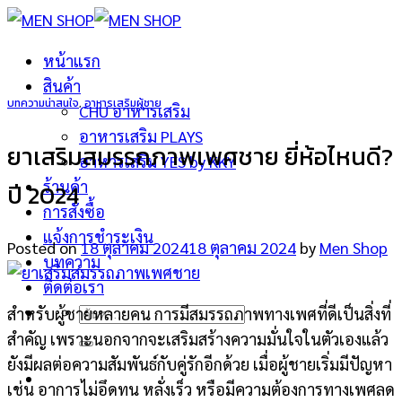
ข้าม
ไป
หน้าแรก
ยัง
สินค้า
เนื้อหา
บทความน่าสนใจ
,
อาหารเสริมผู้ชาย
CHU อาหารเสริม
อาหารเสริม PLAYS
ยาเสริมสมรรถภาพเพศชาย ยี่ห้อไหนดี?
อาหารเสริม YES by KKY
ร้านค้า
ปี 2024
การสั่งซื้อ
แจ้งการชำระเงิน
Posted on
18 ตุลาคม 2024
18 ตุลาคม 2024
by
Men Shop
บทความ
ติดต่อเรา
ค้นหา:
สำหรับผู้ชายหลายคน การมีสมรรถภาพทางเพศที่ดีเป็นสิ่งที่
สำคัญ เพราะนอกจากจะเสริมสร้างความมั่นใจในตัวเองแล้ว
ยังมีผลต่อความสัมพันธ์กับคู่รักอีกด้วย เมื่อผู้ชายเริ่มมีปัญหา
เช่น อาการไม่อึดทน หลั่งเร็ว หรือมีความต้องการทางเพศลด